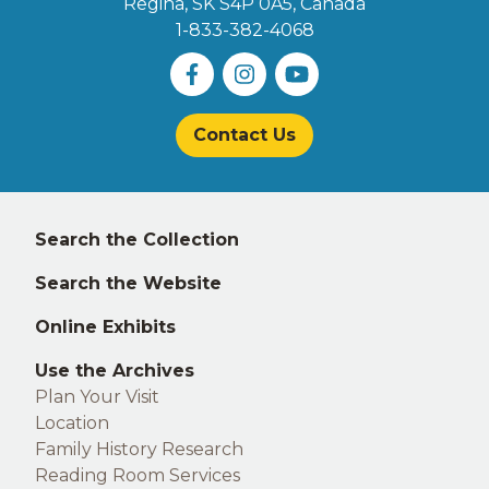
Regina, SK S4P 0A5
, Canada
1-833-382-4068
Contact Us
Left
Search the Collection
footer
Search the Website
Online Exhibits
Use the Archives
Plan Your Visit
Location
Family History Research
Reading Room Services