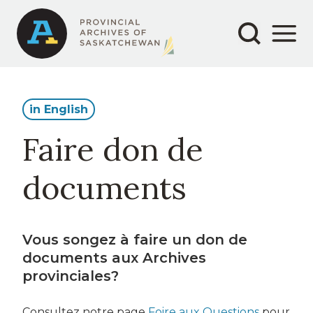
Secondary
Main
Aller
au
navigation
navigation
contenu
principal
in English
Faire don de
documents
Vous songez à faire un don de
documents aux Archives
provinciales?
Consultez notre page
Foire aux Questions
pour