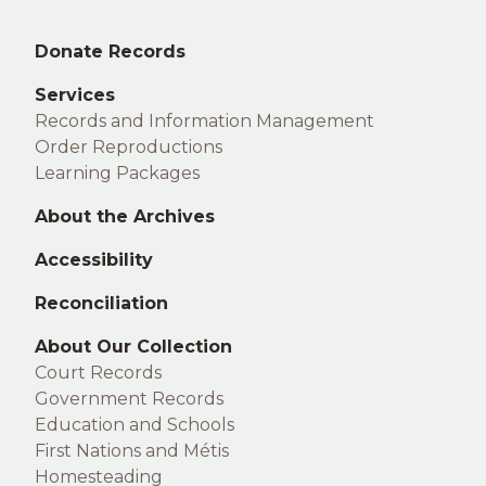
Middle
Donate Records
footer
Services
Records and Information Management
Order Reproductions
Learning Packages
About the Archives
Accessibility
Reconciliation
Right
About Our Collection
Court Records
footer
Government Records
Education and Schools
First Nations and Métis
Homesteading