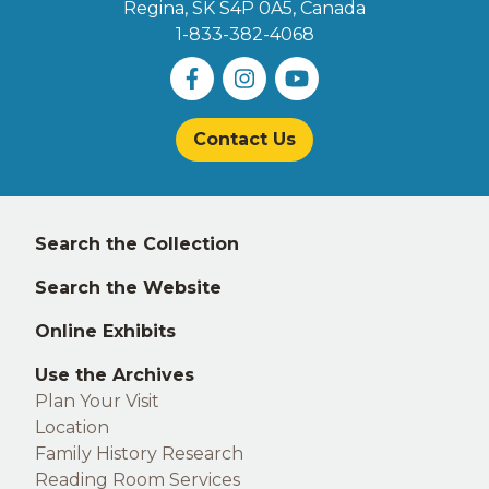
Regina, SK S4P 0A5
, Canada
1-833-382-4068
Contact Us
Left
Search the Collection
footer
Search the Website
Online Exhibits
Use the Archives
Plan Your Visit
Location
Family History Research
Reading Room Services