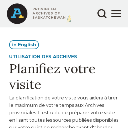
Secondary
Main
Aller
au
navigation
navigation
contenu
principal
in English
UTILISATION DES ARCHIVES
Planifiez votre
visite
La planification de votre visite vous aidera à tirer
le maximum de votre temps aux Archives
provinciales. Il est utile de préparer votre visite
en lisant toutes les sources publiées disponibles
sur votre sujet de recherche avant d'aborder